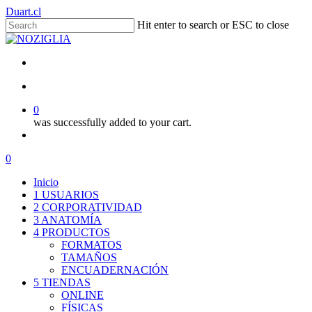
Skip
Duart.cl
to
Hit enter to search or ESC to close
main
Close
content
Search
facebook
instagram
whatsapp
email
account
0
was successfully added to your cart.
Menu
Menu
account
0
Menu
Inicio
1 USUARIOS
2 CORPORATIVIDAD
3 ANATOMÍA
4 PRODUCTOS
FORMATOS
TAMAÑOS
ENCUADERNACIÓN
5 TIENDAS
ONLINE
FÍSICAS