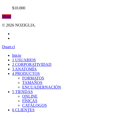
$
10.000
Share
© 2026 NOZIGLIA.
facebook
instagram
Close
Duart.cl
Menu
Inicio
1 USUARIOS
2 CORPORATIVIDAD
3 ANATOMÍA
4 PRODUCTOS
FORMATOS
TAMAÑOS
ENCUADERNACIÓN
5 TIENDAS
ONLINE
FÍSICAS
CATÁLOGOS
6 CLIENTES