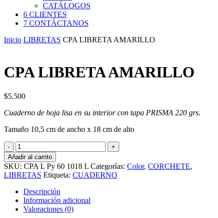
CATÁLOGOS
6 CLIENTES
7 CONTÁCTANOS
Inicio
LIBRETAS
CPA LIBRETA AMARILLO
CPA LIBRETA AMARILLO
$
5.500
Cuaderno de hoja lisa en su interior con tapa PRISMA 220 grs.
Tamaño 10,5 cm de ancho x 18 cm de alto
CPA
LIBRETA
Añadir al carrito
AMARILLO
SKU:
CPA L Py 60 1018 L
Categorías:
Color
,
CORCHETE
,
cantidad
LIBRETAS
Etiqueta:
CUADERNO
Descripción
Información adicional
Valoraciones (0)