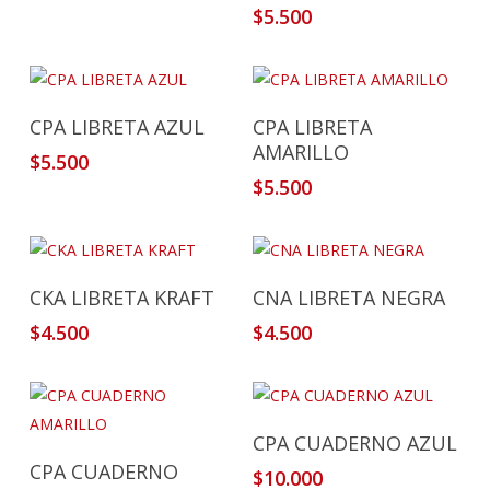
$
5.500
Añadir Al Carrito
Añadir Al Carrito
CPA LIBRETA AZUL
CPA LIBRETA
AMARILLO
$
5.500
$
5.500
Añadir Al Carrito
Añadir Al Carrito
CKA LIBRETA KRAFT
CNA LIBRETA NEGRA
$
4.500
$
4.500
Añadir Al Carrito
CPA CUADERNO AZUL
Añadir Al Carrito
CPA CUADERNO
$
10.000