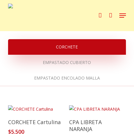
Skip
to
Menu
account
main
content
CORCHETE
EMPASTADO CUBIERTO
EMPASTADO ENCOLADO MALLA
Añadir Al Carrito
Añadir Al Carrito
CORCHETE Cartulina
CPA LIBRETA
NARANJA
$
5.500