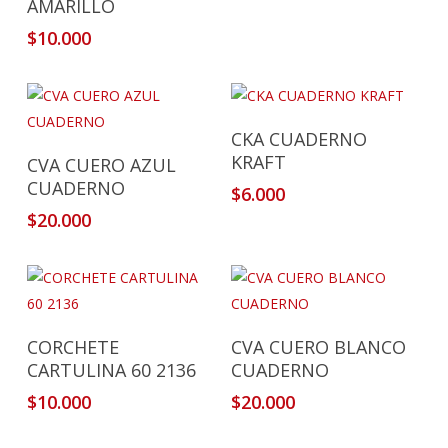
AMARILLO
$
10.000
Añadir Al Carrito
CKA CUADERNO
Añadir Al Carrito
KRAFT
CVA CUERO AZUL
CUADERNO
$
6.000
$
20.000
Añadir Al Carrito
Añadir Al Carrito
CORCHETE
CVA CUERO BLANCO
CARTULINA 60 2136
CUADERNO
$
10.000
$
20.000