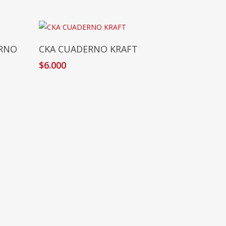
Añadir Al Carrito
ERNO
CKA CUADERNO KRAFT
$
6.000