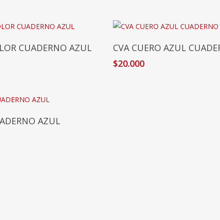
Añadir Al Carrito
Añadir Al Carrito
OLOR CUADERNO AZUL
CVA CUERO AZUL CUAD
0
$
20.000
Añadir Al Carrito
UADERNO AZUL
0