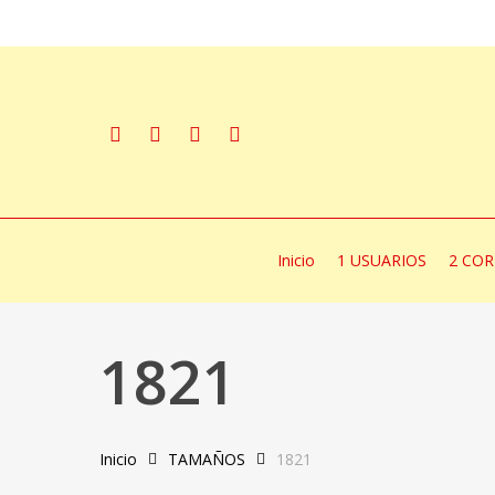
Skip
to
main
content
facebook
instagram
whatsapp
email
Inicio
1 USUARIOS
2 COR
1821
Inicio
TAMAÑOS
1821