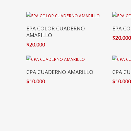
Añadir Al Carrito
EPA COLOR CUADERNO
EPA C
AMARILLO
$
20.00
$
20.000
Añadir Al Carrito
CPA CUADERNO AMARILLO
CPA C
$
10.000
$
10.00