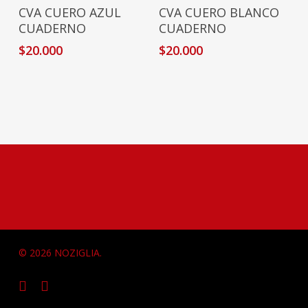
Añadir Al Carrito
Añadir Al Carrito
CVA CUERO AZUL
CVA CUERO BLANCO
CUADERNO
CUADERNO
$
20.000
$
20.000
© 2026 NOZIGLIA.
facebook
instagram