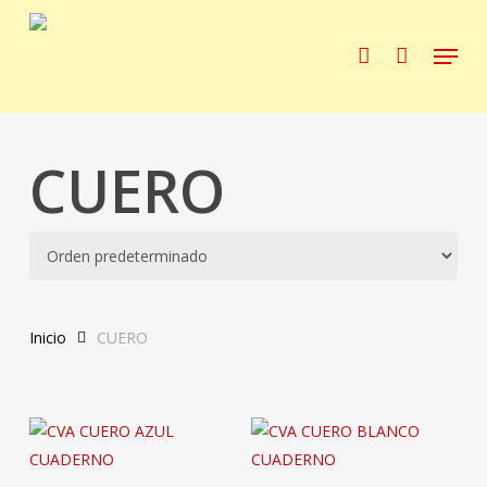
Skip
to
Menu
account
main
content
CUERO
Inicio
CUERO